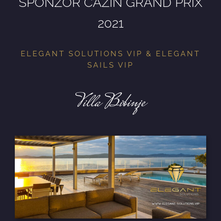
SPONZOR CAZIN GRAND PRIX
2021
ELEGANT SOLUTIONS VIP & ELEGANT
SAILS VIP
Villa Bibinje