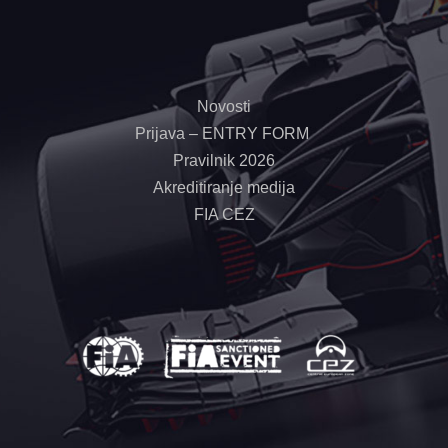
Novosti
Prijava – ENTRY FORM
Pravilnik 2026
Akreditiranje medija
FIA CEZ