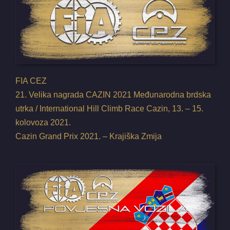
FIA CEZ
21. Velika nagrada CAZIN 2021 Međunarodna brdska
utrka / International Hill Climb Race Cazin, 13. – 15.
kolovoza 2021.
Cazin Grand Prix 2021. – Krajiška Zmija