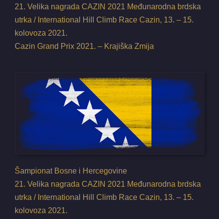
21. Velika nagrada CAZIN 2021 Međunarodna brdska
utrka / International Hill Climb Race Cazin, 13. – 15.
kolovoza 2021.
Cazin Grand Prix 2021. – Krajiška Zmija
Šampionat Bosne i Hercegovine
21. Velika nagrada CAZIN 2021 Međunarodna brdska
utrka / International Hill Climb Race Cazin, 13. – 15.
kolovoza 2021.